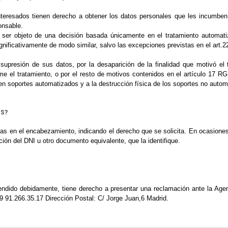
s interesados tienen derecho a obtener los datos personales que les incumb
onsable.
ser objeto de una decisión basada únicamente en el tratamiento automatiza
significativamente de modo similar, salvo las excepciones previstas en el art
supresión de sus datos, por la desaparición de la finalidad que motivó el 
me el tratamiento, o por el resto de motivos contenidos en el artículo 17 RG
 en soportes automatizados y a la destrucción física de los soportes no auto
OS?
das en el encabezamiento, indicando el derecho que se solicita. En ocasiones 
ición del DNI u otro documento equivalente, que la identifique.
endido debidamente, tiene derecho a presentar una reclamación ante la Age
9 91.266.35.17 Dirección Postal: C/ Jorge Juan,6 Madrid.