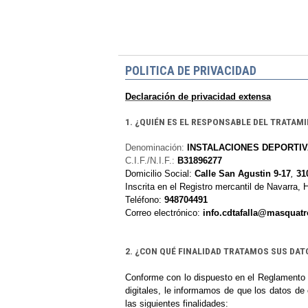
POLITICA DE PRIVACIDAD
Declaración de privacidad extensa
1. ¿QUIÉN ES EL RESPONSABLE DEL TRATAM
Denominación:
INSTALACIONES DEPORTI
C.I.F./N.I.F.:
B31896277
Domicilio Social:
Calle San Agustin 9-17
,
31
Inscrita en el Registro mercantil de
Navarra, 
Teléfono:
948704491
Correo electrónico:
info.cdtafalla@masquat
2. ¿CON QUÉ FINALIDAD TRATAMOS SUS DA
Conforme con lo dispuesto en el Reglamento 
digitales, le informamos de que los datos de 
las siguientes finalidades
: