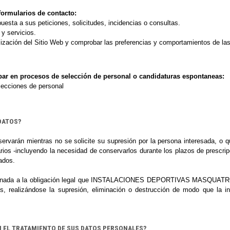
 formularios de contacto:
puesta a sus peticiones, solicitudes, incidencias o consultas.
 y servicios.
tilización del Sitio Web y comprobar las preferencias y comportamientos de la
cipar en procesos de selección de personal o candidaturas espontaneas:
lecciones de personal
DATOS?
ervarán mientras no se solicite su supresión por la persona interesada, o 
ios -incluyendo la necesidad de conservarlos durante los plazos de prescripci
rados.
nada a la obligación legal que
INSTALACIONES DEPORTIVAS MASQUATR
os, realizándose la supresión, eliminación o destrucción de modo que la i
N EL TRATAMIENTO DE SUS DATOS PERSONALES?