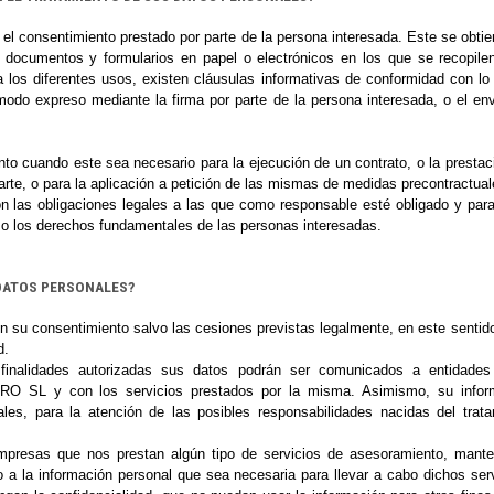
s el consentimiento prestado por parte de la persona interesada. Este se obt
documentos y formularios en papel o electrónicos en los que se recopil
 los diferentes usos, existen cláusulas informativas de conformidad con lo
odo expreso mediante la firma por parte de la persona interesada, o el env
to cuando este sea necesario para la ejecución de un contrato, o la prestac
rte, o para la aplicación a petición de las mismas de medidas precontractual
 las obligaciones legales a las que como responsable esté obligado y para 
 o los derechos fundamentales de las personas interesadas.
 DATOS PERSONALES?
n su consentimiento salvo las cesiones previstas legalmente, en este sentido
d.
inalidades autorizadas sus datos podrán ser comunicados a entidades
TRO SL
y con los servicios prestados por la misma. Asimismo, su inform
ales, para la atención de las posibles responsabilidades nacidas del tra
resas que nos prestan algún tipo de servicios de asesoramiento, manten
o a la información personal que sea necesaria para llevar a cabo dichos ser