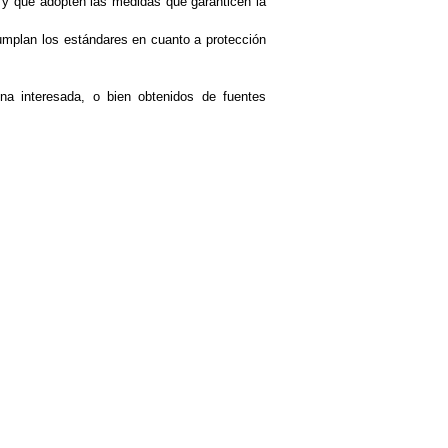
s y que adopten las medidas que garanticen la
cumplan los estándares en cuanto a protección
interesada, o bien obtenidos de fuentes